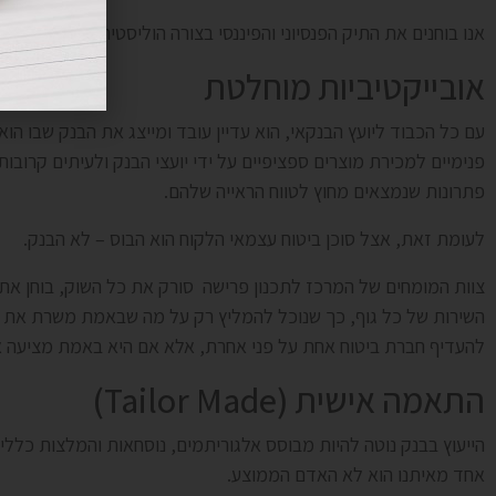
אנו בוחנים את התיק הפנסיוני והפיננסי בצורה הוליסטית לאחר מיפוי מ
אובייקטיביות מוחלטת
עם כל הכבוד ליועץ הבנקאי, הוא עדיין עובד ומייצג את הבנק שבו הוא
פנימיים למכירת מוצרים ספציפיים על ידי יועצי הבנק ולעיתים קרובו
פתרונות שנמצאים מחוץ לטווח הראייה שלהם.
לעומת זאת, אצל סוכן ביטוח עצמאי הלקוח הוא הבוס – לא הבנק.
צוות המומחים של המרכז לתכנון פרישה סורק את כל השוק, בוחן את 
השירות של כל גוף, כך שנוכל להמליץ רק על מה שבאמת משרת את ה
להעדיף חברת ביטוח אחת על פני אחרת, אלא אם היא באמת מציעה א
התאמה אישית (Tailor Made)
הייעוץ בבנק נוטה להיות מבוסס אלגוריתמים, נוסחאות והמלצות כל
אחד מאיתנו הוא לא האדם הממוצע.