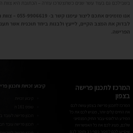
בשבילכם גם בעוד עשר שנים כשתצטרכו עזרה – הכתובת היא צוות ה
אנו מזמינים אתכ
לבדוק את המצב הקיים, לייעץ ולבנות ביחד תוכנית אשר תעניק
הפרישה.
קיבוע זכויות ותכנון פרי
המרכז לתכנון פרישה
בצפון
קיבוע זכויות
המרכז לתכנון פרישה בצפון עושה לכם
טופס 161 ח
את החיים קלים יותר, מנגיש לכם את כל
תכנון פרישה לעובד בת
המידע הרלוונטי עבור התיק הפנסיוני
תכנון פרישה עובד ח
שלכם, מציג לכם את כל האפשרויות
שיסייעו לכם לחסוך כסף רב וחוסך לכם
תכנון פרישה לפורשים