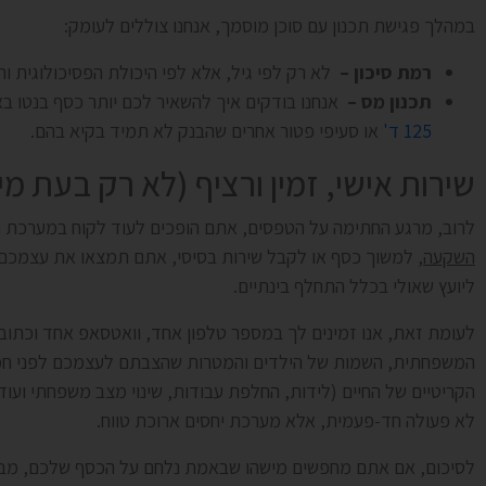
במהלך פגישת תכנון עם סוכן מוסמך, אנחנו צוללים לעומק:
רמת סיכון –
לא רק לפי גיל, אלא לפי היכולת הפסיכולוגית וה
תכנון מס –
אנחנו בודקים איך להשאיר לכם יותר כסף בנטו ב
125 ד'
או סעיפי פטור אחרים שהבנק לא תמיד בקיא בהם.
שירות אישי, זמין ורציף (לא רק בעת מי
לרוב, מרגע החתימה על הטפסים, אתם הופכים לעוד לקוח במערכת 
השקעה
, למשוך כסף או לקבל שירות בסיסי, אתם תמצאו את עצמכם 
ליועץ שאולי בכלל התחלף בינתיים.
לעומת זאת, אנו זמינים לך במספר טלפון אחד, וואטסאפ אחד וכתוב
המשפחתית, השמות של הילדים והמטרות שהצבתם לעצמכם לפני חמ
הקריטיים של החיים (לידות, החלפת עבודות, שינוי מצב משפחתי ועוד
לא פעולה חד-פעמית, אלא מערכת יחסים ארוכת טווח.
לסיכום, אם אתם מחפשים מישהו שבאמת נלחם על הכסף שלכם, מבי