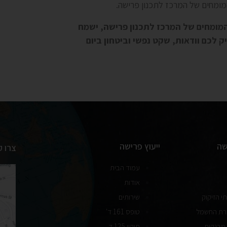
מומחים של המרכז לתכנון פרישה.
ם ליצור עימנו קשר ב- 055-9906619 – צוות המומחים של המרכז לתכנון פרישה, ישמח
 לכם וודאות, שקט נפשי וביטחון ביום
שה
ייעוץ פרישה
צרו 
עמוד הבית
אודות
י הזיקוק
שירותים
ברת החשמל
טופס 161 ד'
 מבנקים
תיקון 125 ד