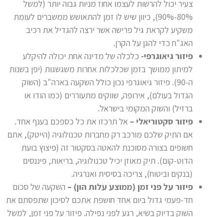
צעיר יכול להרשות לעצמו אחוז מניות גבוה יותר (למשל
80%-90%), כיוון שיש לו זמן להתאושש ממשברים לעומת
משקיע לקראת גיל פרישה אשר ירצה להגדיל את רכיב
האג"ח כדי להגן על הקרן.
פיזור גיאוגרפי-
כלכלה של מדינה אחת יכולה להיקלע
למיתון ממושך בזמן שכלכלות אחרות משגשגות (יפן בשנות
ה-90). פיזור גיאוגרפי נכון כולל השקעה בארה"ב (השוק
הגדול בעולם), אירופה, שווקים מתעוררים (כמו הודו או
ברזיל) והשוק המקומי בישראל.
פיזור סקטוריאלי –
אל תרכזו את כל כספכם בענף אחד.
אם התיק שלכם מורכב רק מחברות טכנולוגיה (הייטק), אתם
חשופים בצורה מסוכנת להאטה בסקטור זה (פיצוץ בועת
הדוט-קום). תיק מאוזן יכיל טכנולוגיה, בריאות, פיננסים
(בנקים וביטוח), צריכה בסיסית ואנרגיה.
פיזור על פני זמן (ממוצע עלות הון) –
השקעה של סכום
חד-פעמי גדול ביום אחד חושפת אתכם לסיכון שתפסתם את
השוק בדיוק בשיא, רגע לפני נפילה. פיזור על פני זמן, למשל