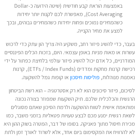
באמצעות הוראת קבע חודשית (שיטה הידועה כ-Dollar
Cost Averaging), מאפשרת לכם לקנות יותר יחידות
כשהמחירים נמוכים ופחות יחידות כשהמחירים גבוהים, ובכך
למצע את מחיר הקנייה.
בעבר, כדי להשיג פיזור רחב, משקיע היה צריך הון עתק כדי לרכוש
עשרות או מאות מניות באופן עצמאי. היום, בזכות הכלים הפיננסיים
המודרניים, כל אדם יכול להשיג פיזור עולמי בלחיצת כפתור על ידי
רכישת קרנות מחקות ומדדים (ETFs / Index Funds), קרנות
נאמנות מנוהלות,
פוליסות חיסכון
או קופות גמל להשקעה.
לסיכום, פיזור סיכונים הוא לא רק אסטרטגיה – הוא רשת הביטחון
הרגשית והכלכלית שלכם. תיק השקעות שמפוזר בצורה נכונה
ומותאמת אישית לטווח ההשקעה ולרמת הסיכון שאתם מסוגלים
לשאת רגשית ימנע מכם לבצע טעויות פטאליות בזמני משבר, כמו
מכירת חיסול מתוך פאניקה. בסופו של דבר, המטרה בשוק ההון היא
לא להרוויח את המקסימום ביום אחד, אלא לשרוד לאורך זמן ולתת