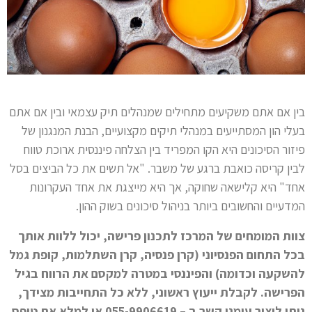
בין אם אתם משקיעים מתחילים שמנהלים תיק עצמאי ובין אם אתם
בעלי הון המסתייעים במנהלי תיקים מקצועיים, הבנת המנגנון של
פיזור הסיכונים היא הקו המפריד בין הצלחה פיננסית ארוכת טווח
לבין קריסה כואבת ברגע של משבר. "אל תשים את כל הביצים בסל
אחד" היא קלישאה שחוקה, אך היא מייצגת את אחד העקרונות
המדעיים והחשובים ביותר בניהול סיכונים בשוק ההון.
צוות המומחים של המרכז לתכנון פרישה, יכול ללוות אותך
בכל התחום הפנסיוני (קרן פנסיה, קרן השתלמות, קופת גמל
להשקעה וכדומה) והפיננסי במטרה למקסם את הרווח בגיל
הפרישה. לקבלת ייעוץ ראשוני, ללא כל התחייבות מצידך,
ניתן ליצור עימנו קשר ב – 055-9906619 או למלא את טופס