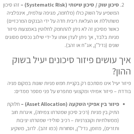
סיכון שוק / סיכון שיטתי (
Systematic Risk
) –
זהו סיכון
המשפיע על השוק כולו (מלחמה, מגיפה עולמית, אינפלציה
משתוללת או העלאת ריבית חדה על ידי הבנקים המרכזיים)
כאשר מסיכון זה לא ניתן להתחמק לחלוטין באמצעות פיזור
מניות בלבד, אך ניתן לעדן אותו על ידי שילוב נכסים מסוגים
שונים (נדל"ן, אג"ח או זהב).
איך עושים פיזור סיכונים יעיל בשוק
ההון?
פיזור יעיל אינו מסתכם רק בקניית חמש מניות שונות במקום מניה
בודדת – פיזור אמיתי ומקצועי מתפרש על פני מספר ממדים:
פיזור בין אפיקי השקעה (
Asset Allocation
) –
חלוקת
התיק בין מניות (רכיב סיכון שמטרתו צמיחה), איגרות חוב
(ממשלתיות וקונצרניות – רכיב סולידי שמטרתו יציבות
ותזרים), מזומן, נדל"ן, וסחורות (כמו זהב). לרוב, משקיע