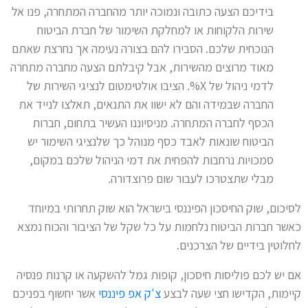
בידיכם הצעה כתובה ונמוכה יותר מהחברה המתחרה, פנו אל
שירות הלקוחות או למחלקת השימור של חברת הביטוח
הנוכחית שלכם. הסבירו להם בצורה נעימה אך נחרצת שאתם
מאוד מרוצים מהשירות, אבל קיבלתם הצעה מחברה מתחרה
לדמי ניהול של X%. הציבו אולטימטום לנציגי השירות של
החברה שבמידה והם לא ישוו את התנאים, תאלצו לנייד את
הכסף לחברה המתחרה. מניסיוננו העשיר בתחום, חברות
הביטוח שונאות לאבד כסף מנוהל כך שלנציגי השימור יש
סמכויות נרחבות להפחית את דמי הניהול שלכם במקום,
מבלי שתצטרכו לעבור שום פרוצדורה.
לסיכום, שוק החיסכון הפיננסי בישראל הוא שוק תחרותי במיוחד
כאשר חברות הביטוח נלחמות על כל שקל של הציבור והכוח נמצא
לחלוטין בידיים של הצרכנים.
אם יש לכם פוליסות חיסכון, קופות גמל להשקעה או קרנות פנסיה
קיימות, הקדישו חצי שעה לבצע
צ'ק אפ פיננסי
אשר יחשוף בפניכם