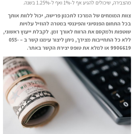
מהצבירה, שיכולים להגיע אף ל-1% ואף ל-1.25% בשנה.
צוות המומחים של המרכז לתכנון פרישה, יכול ללוות אותך
בכל התחום הפנסיוני והפיננסי במטרה להוזיל עלויות
שוטפות ולמקסם את הרווח לאורך זמן. לקבלת ייעוץ ראשוני,
ללא כל התחייבות מצידך, ניתן ליצור עימנו קשר ב – 055-
9906619 או למלא את טופס יצירת הקשר באתר.