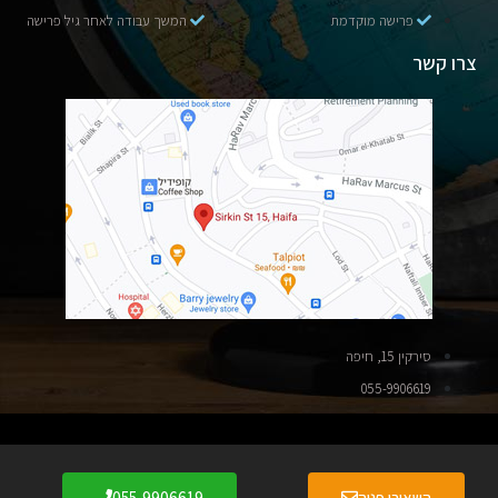
פרישה מוקדמת
המשך עבודה לאחר גיל פרישה
צרו קשר
סירקין 15, חיפה
055-9906619
הבהרה
: התוכן באתר הינו למטרת העשרה וידע כללי בלבד, ואינו מהווה תחליף
השאירו פניה
055-9906619